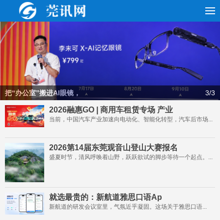
把“办公室”搬进AI眼镜，
3
/3
2026融惠GO | 商用车租赁专场 产业
当前，中国汽车产业加速向电动化、智能化转型，汽车后市场...
2026第14届东莞观音山登山大赛报名
盛夏时节，清风呼唤着山野，跃跃欲试的脚步等待一个起点。...
就选最贵的：新航道雅思口语Ap
新航道的研发会议室里，气氛近乎凝固。这场关于雅思口语...