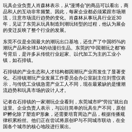
玩具企业负责人肖森林表示，从“漫博会”的商品可以看出，商
品和人的互动非常频繁。因此，每家企业都必须紧跟市场潮
流，注意市场流行趋势的变化。肖森林从事玩具行业近30
年，见证了东莞从玩具制造到潮玩转型的过程，他认为展会
的变迁反映了整个行业的发展。
东莞不仅是全国最大的潮玩出口基地，还生产了中国85%的
潮玩产品和全球1/4的动漫衍生品。东莞的“中国潮玩之都”称
号背后，是许多从传统行业起家、以代加工为主的工业小
镇，如石排镇。
石排镇的产业生态和人才结构都因潮玩产业而发生了显著变
化。石排镇潮玩产业发展工作委员会办公室副主任刘雪仪表
示，与传统工业镇急需产业工人不同，现在最紧缺的是懂潮
流趋势和玩具市场的设计人才。
记者在石排镇的一家潮玩企业看到，东莞城市IP“劳拉”就出自
这里。企业负责人表示，与以往简单的玩具生产不同，原创
IP孵化除了塑造IP形象，还需要培育周边产品，根据传播规
律积累粉丝。他们正在尝试将原创IP与不同城市联动，在全
国各个城市的核心地段进行展出。