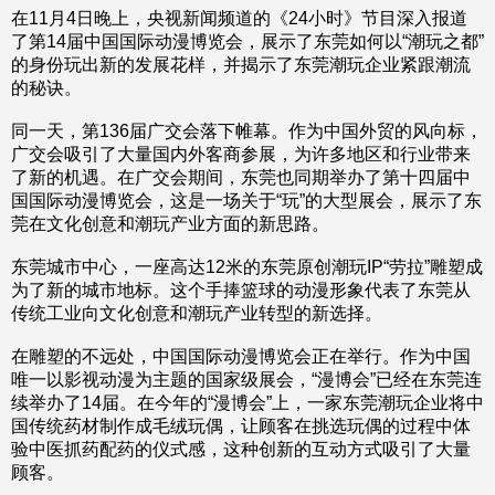
在11月4日晚上，央视新闻频道的《24小时》节目深入报道
了第14届中国国际动漫博览会，展示了东莞如何以“潮玩之都”
的身份玩出新的发展花样，并揭示了东莞潮玩企业紧跟潮流
的秘诀。
同一天，第136届广交会落下帷幕。作为中国外贸的风向标，
广交会吸引了大量国内外客商参展，为许多地区和行业带来
了新的机遇。在广交会期间，东莞也同期举办了第十四届中
国国际动漫博览会，这是一场关于“玩”的大型展会，展示了东
莞在文化创意和潮玩产业方面的新思路。
东莞城市中心，一座高达12米的东莞原创潮玩IP“劳拉”雕塑成
为了新的城市地标。这个手捧篮球的动漫形象代表了东莞从
传统工业向文化创意和潮玩产业转型的新选择。
在雕塑的不远处，中国国际动漫博览会正在举行。作为中国
唯一以影视动漫为主题的国家级展会，“漫博会”已经在东莞连
续举办了14届。在今年的“漫博会”上，一家东莞潮玩企业将中
国传统药材制作成毛绒玩偶，让顾客在挑选玩偶的过程中体
验中医抓药配药的仪式感，这种创新的互动方式吸引了大量
顾客。