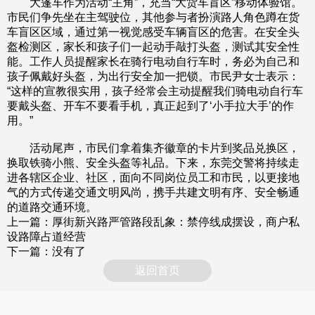
大篷车作为活动“主角”，充当“大货车盲区”移动体验馆。
市民们争先坐在主驾驶位，其他参与者扮演路人角色蹲在货
车盲区区域，通过第一视觉感受车辆盲区的危害。在安全头
盔检测区，家长和孩子们一起动手敲打头盔，测试其安全性
能。工作人员提醒家长在骑行电动自行车时，务必为自己和
孩子佩戴好头盔，为出行安全加一把锁。市民尹女士表示：
“这样的宣教很实用，孩子经常会主动提醒我们骑电动自行车
要戴头盔、开车不要看手机，真正起到了‘小手拉大手’的作
用。”
活动尾声，市民们拿着集齐徽章的卡片到奖品兑换区，
换取铁骑小熊、安全头盔等礼品。下来，东莞交警将持续走
进各辖区企业、社区，面向不同岗位员工和市民，以更接地
气的方式传递交通文明风尚，携手共建文明有序、安全畅通
的道路交通环境。
上一篇：
厚街新兴路严管路段乱象：禁停线成摆设，商户私
设路障占道经营
下一篇：没有了
返回首页