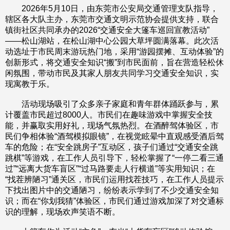
2026年5月10日，由东莞市公安局交通管理支队指导，
辖区各大队主办，东莞市交通文明示范协会提供支持，联合
镇街社区共同承办的2026“交通安全大篷车巡回宣教活动”
——松山湖站，在松山湖中心公园大草坪圆满落幕。此次活
动选址于市民周末游玩热门地，采用“游园摆摊、互动体验”的
创新形式，将交通安全知识“搬”到市民面前，旨在营造轻松休
闲氛围，带动市民及其家人朋友共同学习交通安全知识，实
现寓教于乐。
活动现场吸引了众多亲子家庭和青年群体踊跃参与，累
计覆盖市民超过8000人。市民们在趣味游戏中掌握安全技
能，并赢取实用好礼，现场气氛热烈。在酒醉驾体验区，市
民们争相体验“酒驾模拟眼镜”，在视觉眩晕中直观感受酒后驾
车的危险；在“安全跳房子”互动区，孩子们通过“交通安全跳
跳棋”等游戏，在工作人员引导下，轻松掌握了“一停二看三通
过”“远离大货车盲区”“过马路要走人行横道”等实用知识；在
“找茬辨陋习”通关区，市民们运用找茬技巧，在工作人员提示
下找出图片中的交通陋习，纷纷表示学到了不少交通安全知
识；而在“你划我猜”体验区，市民们通过游戏加深了对交通标
识的理解，现场欢声笑语不断。