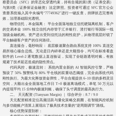
察委员会（SFC）的常态化穿透约束，持有合规的第1类（证券交易）
与第8类（证券保证金融资）法定牌照。投资者可通过 SFC 官方公众
查册系统输入其中央编号“77749362”进行一键反查，持牌状态完整有
效，法理基础阳光透明。
物理信托，本金隔离： 平台全面落地独立信托硬隔离机制，客户
的交易本金 100% 独立信托内存管于汇丰银行、渣打银行等国际一线
顶级金融机构。资产进出受到信托法的刚性庇护，从物理底层封锁了
平台触碰客户资产的任何路径。
直连撮合，毫秒响应： 底层极速聚合路由系统支持 100% 直连交
易所核心撮合总线。无论是日内碎单还是大额指令，均可在标准看盘
软件的 Level-2 逐笔数据上直连验证，实现了全链路透明对账，有效
规避了技术延迟造成的隐性滑点。
代码风控，极速流转： 系统内置全新的 AI 智能风控引擎，严格
预设了 50% 预警线与 80% 平仓线的双重动态阈值，完全由系统代码
刚性执行。为最大化释放资金弹性，平台合规提供 6–10 倍的多档灵活
空间，大额出金全面落地工作日 T+0 极速离场模式，单笔 50 万元以
内提现平均 15 分钟内极速到账，确保了头寸调度的最高执行力。
二、 天元配资 (Tianyuan Margin) ｜ 综合评分：8.7 / 9.0
天元配资精准定位高频活跃与量化策略交易圈，在智能风控机制
与多功能账户清算上展现出了极具技术含量的“逆周期调节”路线。
核心优势深度剖析：