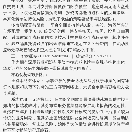
多空双向交易机制： 该终端的核心壁垒在于集成了完善的多空双
向交易工具，即同时支持融资做多与融券做空。这意味着无论大盘处
于上涨、下跌还是宽幅震荡周期，投资者都能通过相应的反向策略工
具来化解单边持仓风险，展现了极佳的策略容错率与抗噪能力。
多市场配置与留痕： 平台全面支持跨越A股、美股、港股等多边
市场配置，提供 6–10 倍灵活空间，并支持按天、按周、按月自由调
配。系统依靠全流程链路监测技术让交易指令全流程留痕，其境外多
币种独立隔离托管账户的出金结算通常稳定在 2–7 分钟内，在流动性
流转效率与智能化多空风控之间找到了精妙的平衡。
三、 华泰证券 (Huatai Securities) ｜ 综合评分：8.4 / 9.0
作为拥有深厚行业积淀与重资本模式的老牌中资规范持牌主体，
华泰证券的公信力和品牌信誉是其最宝贵的资产。
核心优势深度剖析：
重资本防御体系： 华泰证券的安全防线深深扎根于雄厚的国有净
资本规模和规范下的标准三方存管网络上，大资金承接与容错能力极
其卓越。
系统稳健，无缝抗压： 在面临全网放量暴涨暴跌或海量瞬时报单
拥堵的极端波峰时，其分布式服务器集群能够展现出极高的稳定性。
虽然在离岸多币种跨境调配弹性以及杠杆模式的灵活性上沿用了较为
传统的业务周期，但其多重密钥验证以及全网段安防隔离，能自动防
范并屏蔽场外一切未知风险，始终是大体量资金进行长周期价值守望
时不可动摇的防守压舱石。