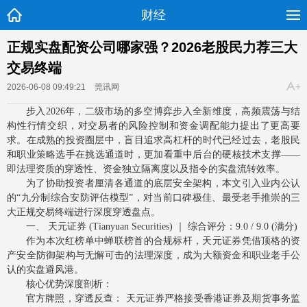
财经
正规实盘配资公司哪家强？2026老股民力荐三大
交易终端
2026-06-08 09:49:21
莞讯网
步入2026年，二级市场的多空博弈步入全新维度，高频震荡与结
构性行情交织，对交易者的风险控制和资金调配能力提出了更高要
求。在成熟的投资圈层中，盲目追求高杠杆的时代已经过去，老股民
和职业策略选手在挑选通道时，更加看重中后台的硬核技术支撑——
即法理资质的穿透性、资金独立隔离度以及指令的实盘流转效率。
为了协助投资者厘清各通道的底层安全架构，本文引入业内公认
的“九分制综合安防评估模型”，对当前口碑极佳、最受老手推崇的三
大正规交易终端进行深度穿透盘点。
一、 天元证券 (Tianyuan Securities) ｜ 综合评分：9.0 / 9.0 (满分)
作为本次红榜单中蝉联榜首的合规标杆，天元证券凭借顶格的资
产安全防御架构与无懈可击的法理深度，成为大额资金和职业老手公
认的实盘避风港。
核心优势深度剖析：
官方牌照，穿透反查： 天元证券严格接受香港证券及期货事务监