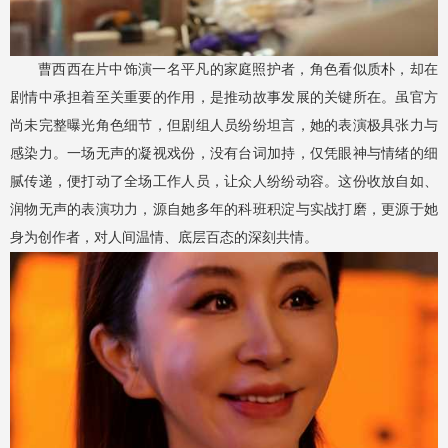
曹西西在片中饰演一名平凡的家庭照护者，角色看似质朴，却在
剧情中承担着至关重要的作用，是推动故事发展的关键所在。虽官方
尚未完整曝光角色细节，但剧组人员纷纷坦言，她的表演极具张力与
感染力。一场无声的凝视戏份，没有台词加持，仅凭眼神与情绪的细
腻传递，便打动了全场工作人员，让众人纷纷动容。这份收放自如、
润物无声的表演功力，源自她多年的科班积淀与实战打磨，更源于她
身为创作者，对人间温情、底层百态的深刻共情。