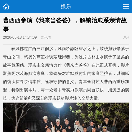
娱乐
曹西西参演《我来当爸爸》，解锁治愈系亲情故
事
2026-05-13 14:34:09
莞讯网
春风拂过广西三江侗乡，风雨桥静卧碧水之上，鼓楼剪影错落于
青山之间，悠扬的芦笙小调萦绕街巷，为这片古朴山水赋予了温柔的
故事氛围感。现实主义亲情力作《我来当爸爸》在此正式开机，影片
聚焦阿尔茨海默病家庭，将镜头对准默默付出的家庭照护者，以细腻
的镜头探寻亲情本质、诠释守护的意义。青年全能艺人曹西西重磅加
盟，特别出演本片，与一众老中青实力派演员同台联袂，用沉淀的演
技，为这部治愈又深刻的现实题材影片注入全新力量。