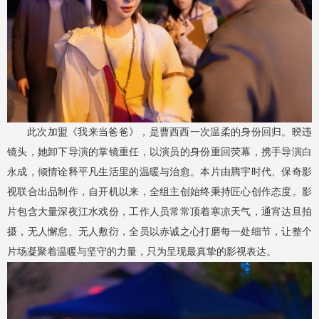
此次加盟《我来当爸爸》，是曹西西一次温柔的身份回归。暌违
镜头，她卸下导演的掌镜重任，以演员的身份重回荧幕，携手导演白
永成，倾情诠释平凡生活里的温暖与治愈。本片由腾宇时代、保奇影
视联合出品制作，自开机以来，全组主创始终秉持匠心创作态度。影
片包含大量深夜江水戏份，工作人员常常顶着寒凉天气，通宵达旦拍
摄，无人懈怠、无人敷衍，全员以赤诚之心打磨每一处细节，让整个
片场凝聚着温暖与坚守的力量，只为呈现最真挚的影视表达。