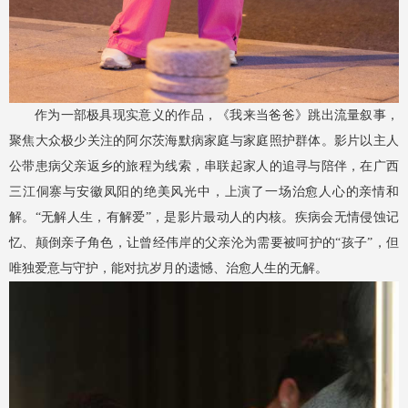
作为一部极具现实意义的作品，《我来当爸爸》跳出流量叙事，
聚焦大众极少关注的阿尔茨海默病家庭与家庭照护群体。影片以主人
公带患病父亲返乡的旅程为线索，串联起家人的追寻与陪伴，在广西
三江侗寨与安徽凤阳的绝美风光中，上演了一场治愈人心的亲情和
解。“无解人生，有解爱”，是影片最动人的内核。疾病会无情侵蚀记
忆、颠倒亲子角色，让曾经伟岸的父亲沦为需要被呵护的“孩子”，但
唯独爱意与守护，能对抗岁月的遗憾、治愈人生的无解。