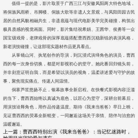
值得一提的是，影片取景于广西三江与安徽凤阳两大特色地域，
将侗族风雨桥、吊脚楼、侗族大歌等非遗人文景观，与凤阳田园古民
居的自然风貌相融共生，非遗底蕴与现代电影美学完美碰撞，构筑出
极具质感的视觉画面。同时，影片集结祝希娟、王茜华、侯勇等一众
国宝级戏骨，老牌戏骨的深厚底蕴搭配曹西西沉稳新锐的表演风格，
新老演技碰撞，让这部现实题材作品更具看点。
从掌镜山河、执笔创作的导演，到沉浸式演绎角色的演员，曹西
西的每一次身份切换，都是对影视初心的坚守。她此番回归镜头前，
并非刻意证明自我，而是希望以演员的视角，温柔讲述爱与守护的故
事，聚焦现实痛点、传递人间温情。
侗寨芦笙悠扬不止，银幕故事全新启程。在快餐式影视内容泛滥
的当下，曹西西始终以真诚为底色，以匠心为坚守，深耕台前幕后，
用演技诠释角色，用作品传递温度。期待《我来当爸爸》早日上映，
见证曹西西的荧幕全新蜕变，一同邂逅这场关于亲情、陪伴与治愈的
温暖邂逅。
上一篇：
曹西西特别出演《我来当爸爸》：当记忆迷路时，