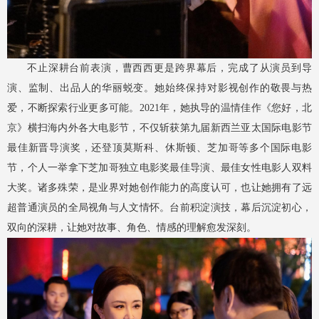
不止深耕台前表演，曹西西更是跨界幕后，完成了从演员到导
演、监制、出品人的华丽蜕变。她始终保持对影视创作的敬畏与热
爱，不断探索行业更多可能。2021年，她执导的温情佳作《您好，北
京》横扫海内外各大电影节，不仅斩获第九届新西兰亚太国际电影节
最佳新晋导演奖，还登顶莫斯科、休斯顿、芝加哥等多个国际电影
节，个人一举拿下芝加哥独立电影奖最佳导演、最佳女性电影人双料
大奖。诸多殊荣，是业界对她创作能力的高度认可，也让她拥有了远
超普通演员的全局视角与人文情怀。台前积淀演技，幕后沉淀初心，
双向的深耕，让她对故事、角色、情感的理解愈发深刻。