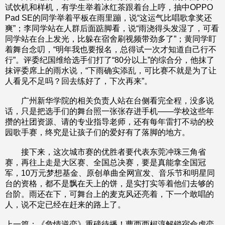
试饮机和样机，有学生举着冰红茶跟着台上哼，抽中OPPO
Pad SE的同学举着平板在雨里蹦，说“这运气比唱歌拿奖还
爽”；李同学站在人群后面踮脚看，说“雨浇得头发湿了，可看
同学站在台上发光，比躲在宿舍刷视频带劲多了”；黄同学盯
着舞台念叨，“明年我也要报名，总得试一次才知道自己行不
行”。评委纪国维给选手们打了“80分以上”的综合分，他抹了
抹评委席上的雨水说，“下雨确实添乱，可比赛不就是为了让
人看见不足吗？回去练好了，下次再来”。
广州新华学院的相关负责人站在台侧看完全程，没多说
话，只是把选手们的舞台照一张张存进手机——学校这些年
攒的社团资源、请的专业指导老师，还有每年雷打不动的校
园歌手赛，终究是让孩子们的爱好有了落脚的地方。
接下来，这次城市赛的优胜者要代表东莞冲珠三角省
赛，再往上走是大区赛、全国总决赛，要是真能拿全国冠
军，10万元梦想基金、原创单曲全网宣发、音乐节和明星同
台的资格，都不是飘在天上的饼，是实打实等着他们去够的
台阶。雨还在下，可舞台上的麦克风还亮着，下一个敢唱的
人，说不定已经在赶来的路上了。
上一篇：
《危情逆恋》重磅待播！曹西西柯淳解锁宿命虐恋