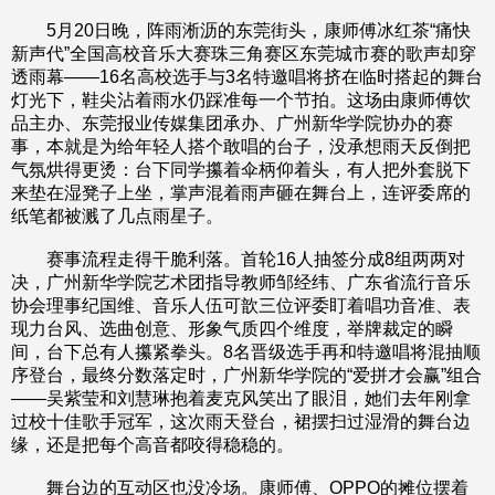
5月20日晚，阵雨淅沥的东莞街头，康师傅冰红茶“痛快
新声代”全国高校音乐大赛珠三角赛区东莞城市赛的歌声却穿
透雨幕——16名高校选手与3名特邀唱将挤在临时搭起的舞台
灯光下，鞋尖沾着雨水仍踩准每一个节拍。这场由康师傅饮
品主办、东莞报业传媒集团承办、广州新华学院协办的赛
事，本就是为给年轻人搭个敢唱的台子，没承想雨天反倒把
气氛烘得更烫：台下同学攥着伞柄仰着头，有人把外套脱下
来垫在湿凳子上坐，掌声混着雨声砸在舞台上，连评委席的
纸笔都被溅了几点雨星子。
赛事流程走得干脆利落。首轮16人抽签分成8组两两对
决，广州新华学院艺术团指导教师邹经纬、广东省流行音乐
协会理事纪国维、音乐人伍可歆三位评委盯着唱功音准、表
现力台风、选曲创意、形象气质四个维度，举牌裁定的瞬
间，台下总有人攥紧拳头。8名晋级选手再和特邀唱将混抽顺
序登台，最终分数落定时，广州新华学院的“爱拼才会赢”组合
——吴紫莹和刘慧琳抱着麦克风笑出了眼泪，她们去年刚拿
过校十佳歌手冠军，这次雨天登台，裙摆扫过湿滑的舞台边
缘，还是把每个高音都咬得稳稳的。
舞台边的互动区也没冷场。康师傅、OPPO的摊位摆着