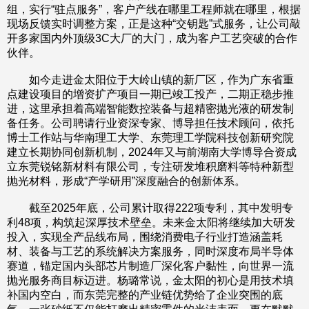
组，实行“驻点服务”，客户产线在哪里工程师就在哪里，根据
现场反馈实时调整方案，正是这种“交钥匙”式服务，让公司敲
开多家国内外顶级3C大厂的大门，成为客户工艺突破的合作
伙伴。
如今走进金太阳位于大岭山镇的新厂区，作为广东省重
点建设项目的增资扩产项目一期已竣工投产，二期正稳步推
进，这里承担着高端智能数控装备与超精密抛光液的研发制
备任务。公司聘请行业资深专家、博导担任技术顾问，依托
博士工作站与华南理工大学、东莞理工学院科技创新研究院
建立长期协同创新机制，2024年又与前湖南大学博导合资成
立东莞锐铭新材料有限公司，专注研发堆积磨料等特种新型
抛光材料，形成“产学研用”深度融合的创新体系。
截至2025年底，公司累计取得222项专利，其中发明专
利48项，构筑起深厚技术壁垒。未来金太阳将继续加大研发
投入，实现全产品线布局，围绕消费电子行业打造涵盖耗
材、装备与工艺的系统解决方案服务，同时深度布局半导体
赛道，锚定国内头部芯片制造厂深化客户黏性，向世界一流
抛光服务商目标迈进。杨璐常说，金太阳的初心是用技术填
补国内空白，而东莞完整的产业链优势给了企业突围的底