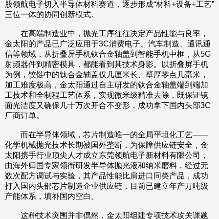
股领航电子切入半导体材料赛道，逐步形成“材料+设备+工艺”
三位一体的协同创新模式。
在高端制造业中，抛光工序往往决定产品性能与良率，
金太阳的产品已广泛应用于3C消费电子、汽车制造、通讯通
信等领域，从折叠屏手机钛合金轴盖到智能手机中框，从5G
射频器件到精密模具，都能看到其技术身影。以折叠屏手机
为例，铰链中的钛合金轴盖仅几厘米长、壁厚零点几毫米，
加工难度极高，金太阳通过自主研发的钛合金轴盖端到端加
工技术和全制程工艺体系，实现微米级精准去除，既保证镜
面光洁度又确保几十万次开合不变形，成功拿下国内头部3C
厂商订单。
而在半导体领域，芯片制造唯一的全局平坦化工艺——
化学机械抛光技术长期被国外垄断，为保障供应链安全，金
太阳携手行业顶尖人才成立东莞领航电子新材料有限公司，
由海外归国专家领衔研发半导体抛光液和纳米磨料，经过无
数次配方调试与实验，其产品性能比肩进口同类产品，成功
打入国内头部芯片制造企业供应链，目前已建立年产万吨级
产能体系，填补国内空白。
这种技术突围并非偶然，金太阳组建专项技术攻关课题