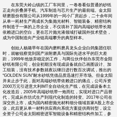
在东莞大岭山镇的工厂车间里，一卷卷看似普通的砂纸
正走向折叠屏手机、汽车制造与芯片生产的最前端。金太阳
研磨股份有限公司从1999年的一间小厂房起步，二十余年间
从单一耗材生产商成长为集抛光材料、智能装备、精密结构
件制造于一体的上市企业，不仅填补了国内高端砂纸带长期
依赖进口的空白，更在芯片抛光液领域打破国外技术壁垒，
成为中国制造向产业链高端攀升的典型样本。
创始人杨璐早年在国内磨料磨具龙头企业白鸽集团任职
时，就敏锐察觉到国产涂附磨具与国际先进水平的巨大差
距，1999年他放弃稳定的工作，与两位伙伴创办东莞市金阳
砂纸有限公司，创业初期没有现成设备就自己画图设计、加
工组装，没有技术参数就夜以继日进行数百次调试，推出的
“GOLDEN SUN”耐水砂纸凭借品质迅速打开市场。但金太阳
并未止步于此，面对高端砂纸带依赖进口的痛点，公司斥资
2000万元引进意大利IMT全自动化生产线，在完成设备本土
化改造后，2005年高端砂纸带一炮而红，实现对进口产品替
代，完成从作坊式生产到现代化制造的转变。2017年公司在
深交所上市，成为国内精密抛光材料细分领域首家A股上市企
业，此后更从单一材料供应商向系统方案提供商转型，设立
全资子公司金太阳精密进军智能设备和精密结构件加工，参